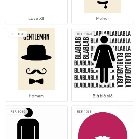
Love XII
Mulher
REF.
1041
REF.
1040
Homem
Blá blá blá
REF.
1039
REF.
1038