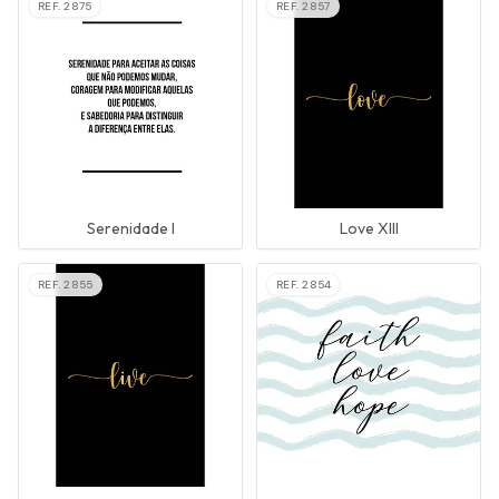
REF.
2875
REF.
2857
Serenidade I
Love XIII
REF.
2855
REF.
2854