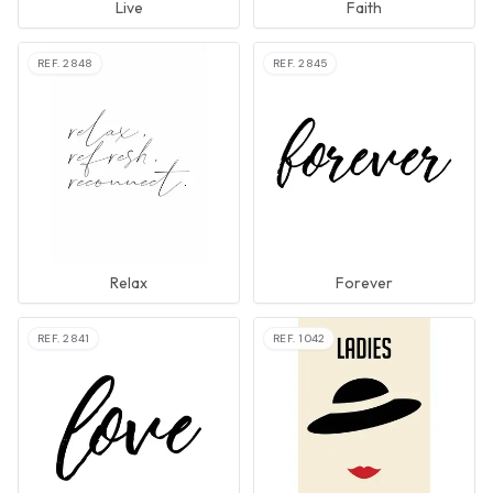
Live
Faith
REF.
2848
REF.
2845
Relax
Forever
REF.
2841
REF.
1042