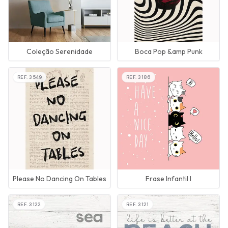
Coleção Serenidade
Boca Pop &amp Punk
REF.
3549
REF.
3186
Please No Dancing On Tables
Frase Infantil I
REF.
3122
REF.
3121