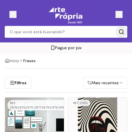
Pague por pix
Início
Frases
Filtros
Mais recentes
REF.
REF.
3550
2874,2875,2876,2877,2878,2879,2880,2881