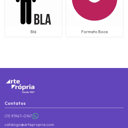
Blá
Formato Boca
Próxima página
Contatos
(11) 91967-0147
catalogo@artepropria.com