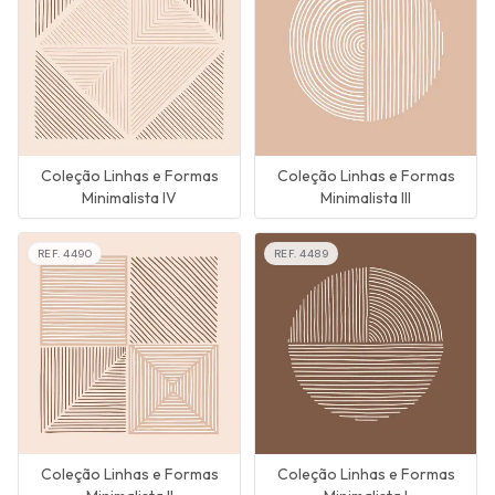
Coleção Linhas e Formas
Coleção Linhas e Formas
Minimalista IV
Minimalista III
REF.
4490
REF.
4489
Coleção Linhas e Formas
Coleção Linhas e Formas