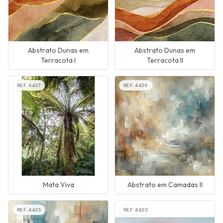
Abstrato Dunas em
Abstrato Dunas em
Terracota I
Terracota II
REF.
4437
REF.
4436
Mata Viva
Abstrato em Camadas II
REF.
4435
REF.
4430